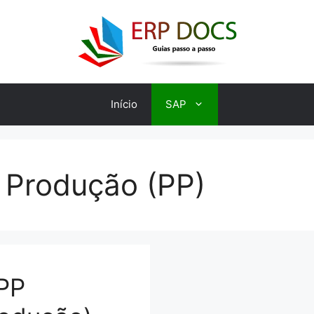
Início
SAP
 Produção (PP)
 PP