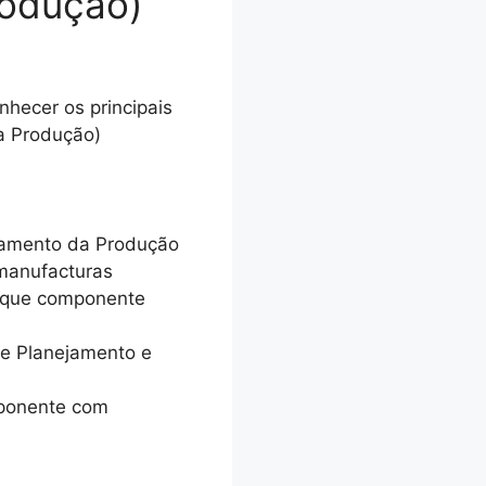
rodução)
hecer os principais
a Produção)
jamento da Produção
 manufacturas
s que componente
de Planejamento e
ponente com